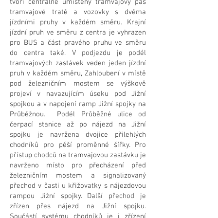
tvoří centrálně umístěný tramvajový pás
tramvajové tratě a vozovky s dvěma
jízdními pruhy v každém směru. Krajní
jízdní pruh ve směru z centra je vyhrazen
pro BUS a část pravého pruhu ve směru
do centra také. V podjezdu je podél
tramvajových zastávek veden jeden jízdní
pruh v každém směru, Zahloubení v místě
pod železničním mostem se výškově
projeví v navazujícím úseku pod Jižní
spojkou a v napojení ramp Jižní spojky na
Průběžnou. Podél Průběžné ulice od
čerpací stanice až po nájezd na Jižní
spojku je navržena dvojice přilehlých
chodníků pro pěší proměnné šířky. Pro
přístup chodců na tramvajovou zastávku je
navrženo místo pro přecházení před
železničním mostem a signalizovaný
přechod v časti u křižovatky s nájezdovou
rampou Jižní spojky. Další přechod je
zřízen přes nájezd na Jižní spojku.
Součástí systému chodníků je i zřízení