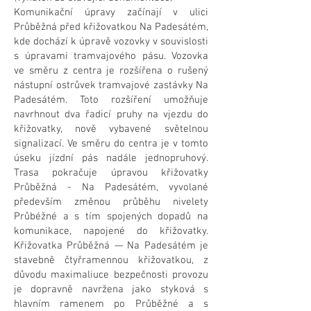
Komunikační úpravy začínají v ulici
Průběžná před křižovatkou Na Padesátém,
kde dochází k úpravě vozovky v souvislosti
s úpravami tramvajového pásu. Vozovka
ve směru z centra je rozšířena o rušený
nástupní ostrůvek tramvajové zastávky Na
Padesátém. Toto rozšíření umožňuje
navrhnout dva řadicí pruhy na vjezdu do
křižovatky, nově vybavené světelnou
signalizací. Ve směru do centra je v tomto
úseku jízdní pás nadále jednopruhový.
Trasa pokračuje úpravou křižovatky
Průběžná - Na Padesátém, vyvolané
především změnou průběhu nivelety
Průbéžné a s tím spojených dopadů na
komunikace, napojené do křižovatky.
Křižovatka Průběžná — Na Padesátém je
stavebně čtyřramennou křižovatkou, z
důvodu maximaliuce bezpečnosti provozu
je dopravně navržena jako styková s
hlavním ramenem po Průběžné a s