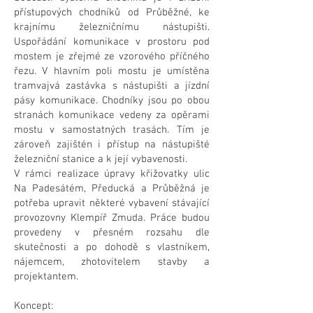
přístupových chodníků od Průběžné, ke
krajnímu železničnímu nástupišti.
Uspořádání komunikace v prostoru pod
mostem je zřejmé ze vzorového příčného
řezu. V hlavním poli mostu je umístěna
tramvajvá zastávka s nástupišti a jízdní
pásy komunikace. Chodníky jsou po obou
stranách komunikace vedeny za opěrami
mostu v samostatných trasách. Tím je
zároveň zajištén i přístup na nástupišté
železniční stanice a k její vybavenosti.
V rámci realizace úpravy křižovatky ulic
Na Padesátém, Předucká a Průběžná je
potřeba upravit některé vybavení stávající
provozovny Klempíř Zmuda. Práce budou
provedeny v přesném rozsahu dle
skutečnosti a po dohodě s vlastníkem,
nájemcem, zhotovitelem stavby a
projektantem.
Koncept: