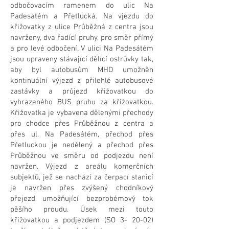
odbočovacím ramenem do ulic Na
Padesátém a Přetlucká. Na vjezdu do
křižovatky z ulice Průběžná z centra jsou
navrženy, dva řadící pruhy, pro směr přímý
a pro levé odbočení. V ulici Na Padesátém
jsou upraveny stávající dělící ostrůvky tak,
aby byl autobusům MHD umožněn
kontinuální výjezd z přilehlé autobusové
zastávky a průjezd křižovatkou do
vyhrazeného BUS pruhu za křižovatkou.
Křižovatka je vybavena dělenými přechody
pro chodce přes Průběžnou z centra a
přes ul. Na Padesátém, přechod přes
Přetluckou je nedělený a přechod přes
Průběžnou ve směru od podjezdu není
navržen. Výjezd z areálu komerčních
subjektů, jež se nachází za čerpací stanicí
je navržen přes zvýšený chodníkový
přejezd umožňující bezprobémový tok
pěšího proudu. Úsek mezi touto
křižovatkou a podjezdem (SO 3- 20-02)