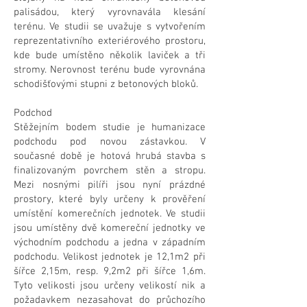
palisádou, který vyrovnavála klesání
terénu. Ve studii se uvažuje s vytvořením
reprezentativního exteriérového prostoru,
kde bude umístěno několik laviček a tři
stromy. Nerovnost terénu bude vyrovnána
schodišťovými stupni z betonových bloků.
Podchod
Stěžejním bodem studie je humanizace
podchodu pod novou zástavkou. V
současné době je hotová hrubá stavba s
finalizovaným povrchem stěn a stropu.
Mezi nosnými pilíři jsou nyní prázdné
prostory, které byly určeny k prověření
umístění komerečních jednotek. Ve studii
jsou umístěny dvě komereční jednotky ve
východním podchodu a jedna v západním
podchodu. Velikost jednotek je 12,1m2 při
šířce 2,15m, resp. 9,2m2 při šířce 1,6m.
Tyto velikosti jsou určeny velikostí nik a
požadavkem nezasahovat do průchozího