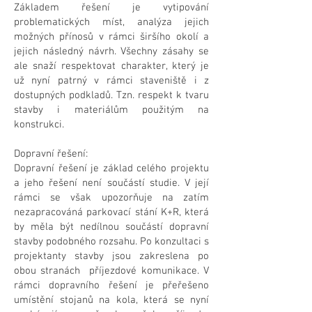
Základem řešení je vytipování
problematických míst, analýza jejich
možných přínosů v rámci širšího okolí a
jejich následný návrh. Všechny zásahy se
ale snaží respektovat charakter, který je
už nyní patrný v rámci staveniště i z
dostupných podkladů. Tzn. respekt k tvaru
stavby i materiálům použitým na
konstrukci.
Dopravní řešení:
Dopravní řešení je základ celého projektu
a jeho řešení není součástí studie. V její
rámci se však upozorňuje na zatím
nezapracováná parkovací stání K+R, která
by měla být nedílnou součástí dopravní
stavby podobného rozsahu. Po konzultaci s
projektanty stavby jsou zakreslena po
obou stranách příjezdové komunikace. V
rámci dopravního řešení je přeřešeno
umístění stojanů na kola, která se nyní