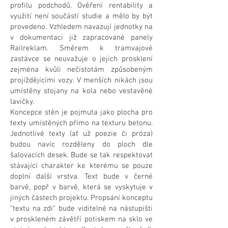
profilu podchodů. Ověření rentability a
využití není součástí studie a mělo by být
provedeno. Vzhledem navazují jednotky na
v dokumentaci již zapracované panely
Railreklam. Směrem k tramvajové
zastávce se neuvažuje o jejich prosklení
zejména kvůli nečistotám způsobeným
projíždějícími vozy. V menších nikách jsou
umístěny stojany na kola nebo vestavěné
lavičky.
Koncepce stěn je pojmuta jako plocha pro
texty umístěných přímo na texturu betonu.
Jednotlivé texty (ať už poezie či próza)
budou navíc rozděleny do ploch dle
šalovacích desek. Bude se tak respektovat
stávající charakter ke kterému se pouze
doplní další vrstva. Text bude v černé
barvě, popř v barvě, která se vyskytuje v
jiných částech projektu. Propsání konceptu
"textu na zdi" bude viditelné na nástupišti
v proskleném závětří potiskem na sklo ve