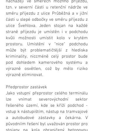
nacházejí ve směrech možnho příjezdu,
tzn. v severní části u retenční nádrže ve
směru příjezdu z ulice Průběžná a v jižní
části u slepé odbočky ve směru příjezdu z
ulice Švehlova. Jeden stojan na každé
straně příjezdu je umístěn i v podchodu
kvůli možnosti umístit kolo v krytém
prostoru. Umístění v "nice" podchodu
může být problematičtější z hlediska
kriminality, niccméně celý prostor bude
pod dohledem kamerového systému a
výrazně osvětlen, což by mělo riziko
výrazně eliminovat.
Předprostor zastávek
Jako vstupní přeprostor celého terminálu
lze vnímat severovýchodní sektor
řešeného území, kde se kříží podchod -
vstup k nástupištím, nástup na tramvajové
a autobudové zástavky a čekárna. V
původníím řešení byl uvažován prostor pro
stojany na kola ohraničený betonovou