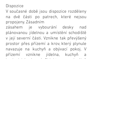
Dispozice
V současné době jsou dispozice rozděleny
na dvě části po patrech, které nejsou
propojeny. Zásadním
zásahem je vybourání desky nad
plánovanou jídelnou a umístění schodiště
v její severní části. Vznikne tak převýšený
prostor přes přízemí a krov, který plynule
navazuje na kuchyň a obývací pokoj. V
přízemí vznikne jídelna, kuchyň a
hygienické zázemí. Objekt se maximálně
otevírá do dvora využitím stávajících
okenních otvorů, kde se odstraní parapet a
vzniknou francouzská okna. V patře
vznikne lávka, která umožňuje přístup do
obývacího pokoje a do pracovny za ním.
Dále je z něj přístupná chodba s ložnicí a
pokoji. V chodbě je umístěno ještě jedno
prudké schodiště vedoucí do krovu, kde
vznikne herna. Ve střešním plášti nad
jídelnou vznikne nové velkoformátové
okno s pevným zasklením