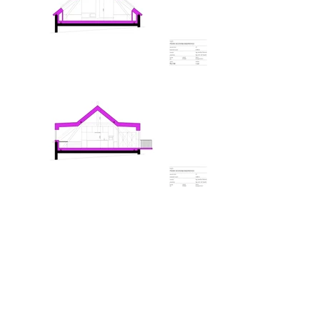
Půdní vestavba
Radimovice
Zadáním bylo vytvořit vzdušný byt na půdě
hospodářského objektu. Do prostoru jsou
vloženy dva základní objemy - ložnice a